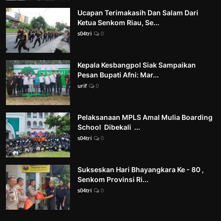
Ucapan Terimakasih Dan Salam Dari
Ketua Senkom Riau, Se...
s04tri
0
Kepala Kesbangpol Siak Sampaikan
Pesan Bupati Afni: Mar...
urif
0
Pelaksanaan MPLS Amal Mulia Boarding
School Dibekali ...
s04tri
0
Sukseskan Hari Bhayangkara Ke - 80 ,
Senkom Provinsi Ri...
s04tri
0