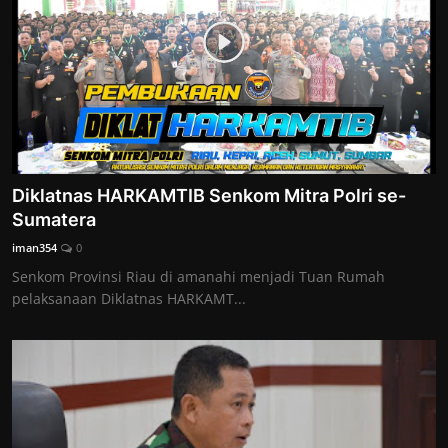
Diklatnas HARKAMTIB Senkom Mitra Polri se-
Sumatera
iman354
0
Senkom Provinsi Riau di amanahi menjadi Tuan Rumah
pelaksanaan Diklatnas HARKAMT...