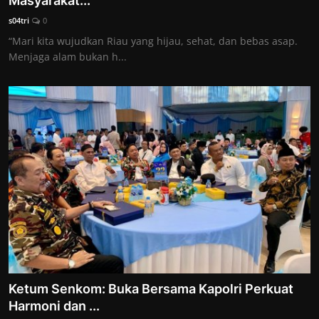
Masyarakat...
s04tri
0
“Mari kita wujudkan Riau yang hijau, sehat, dan bebas asap.
Menjaga alam bukan h...
Ketum Senkom: Buka Bersama Kapolri Perkuat
Harmoni dan ...