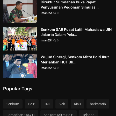
Direktur Sumdahan Buka Rapat
Penyusunan Pedoman Simulas...
iman354
0
Senkom SAR Pusat Latih Mahasiswa UIN
Jakarta Dalam Pela...
iman354
0
Wujud Sinergi, Senkom Mitra Polri Ikut
Meriahkan HUT Bh...
iman354
0
Popular Tags
Senkom
Polri
TNI
Siak
Riau
harkamtib
Ramadhan 1447 H
Senkom Mitra Polri
Teladan