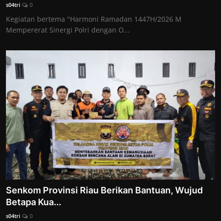
s04tri
0
Kegiatan bertema "Harmoni Ramadan 1447H/2026 M
Mempererat Sinergi Polri dengan O...
Senkom Provinsi Riau Berikan Bantuan, Wujud
Betapa Kua...
s04tri
0