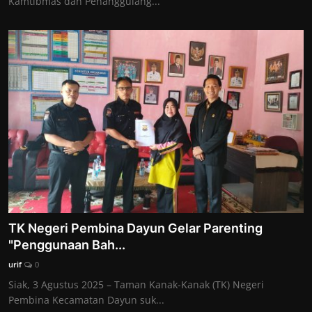
Kamtibmas dan Penanggulang...
TK Negeri Pembina Dayun Gelar Parenting
"Penggunaan Bah...
urif
0
Siak, 3 Agustus 2025 – Taman Kanak-Kanak (TK) Negeri
Pembina Kecamatan Dayun suk...