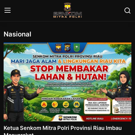
Nasional
Login
Register
Home
Contact
Nasional
SIC
Provinsi
Nasional
Ketua Senkom Mitra Polri Provinsi Riau Imbau